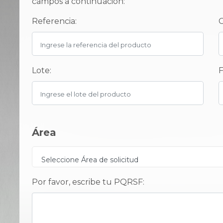
campos a continuación:
Referencia:
C
Lote:
F
Área
Seleccione Área de solicitud
Por favor, escribe tu PQRSF: